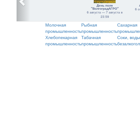
День поля
"ВолгоградАГРО"
6 о
6 августа — 7 августа в
23:59
Молочная
Рыбная
Сахарная
промышленность
промышленность
промышле
Хлебопекарная
Табачная
Соки, воды
промышленность
промышленность
безалкого