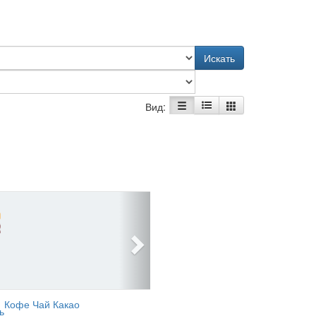
Искать
Вид:
Кофе Чай Какао
ь