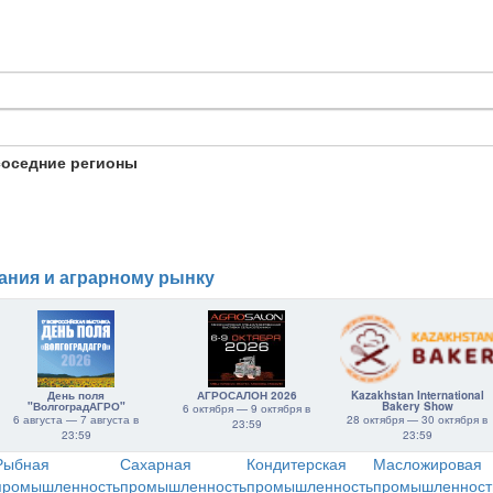
соседние регионы
ания и аграрному рынку
День поля
АГРОСАЛОН 2026
Kazakhstan International
"ВолгоградАГРО"
Bakery Show
6 октября — 9 октября в
6 августа — 7 августа в
28 октября — 30 октября в
23:59
23:59
23:59
Рыбная
Сахарная
Кондитерская
Масложировая
промышленность
промышленность
промышленность
промышленност