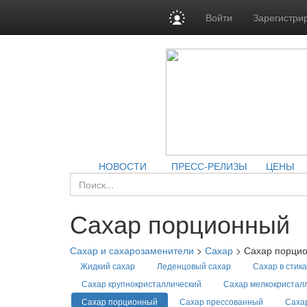
Войти
Зарегистри
НОВОСТИ
ПРЕСС-РЕЛИЗЫ
ЦЕНЫ
Сахар порционный
Сахар и сахарозаменители
>
Сахар
>
Сахар порци
Жидкий сахар
Леденцовый сахар
Сахар в стика
Сахар крупнокристаллический
Сахар мелкокристал
Сахар порционный
Сахар прессованный
Саха