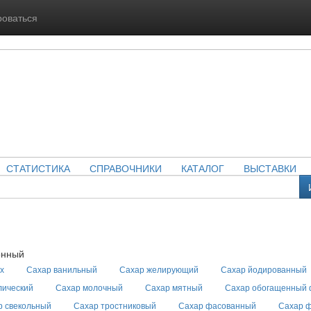
роваться
СТАТИСТИКА
СПРАВОЧНИКИ
КАТАЛОГ
ВЫСТАВКИ
онный
х
Сахар ванильный
Сахар желирующий
Сахар йодированный
лический
Сахар молочный
Сахар мятный
Сахар обогащенный 
р свекольный
Сахар тростниковый
Сахар фасованный
Сахар 