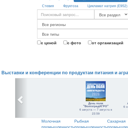
Стевия
Фруктоза
Цикламат натрия (Е952)
с ценой
с фото
от организаций
Выставки и конференции по продуктам питания и агр
День поля
"ВолгоградАГРО"
6 о
6 августа — 7 августа в
23:59
Молочная
Рыбная
Сахарная
промышленность
промышленность
промышле