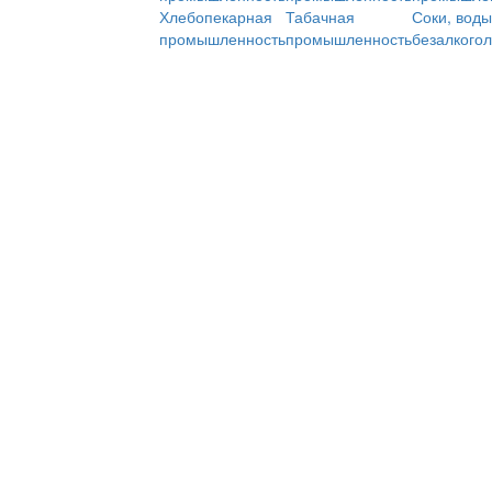
Хлебопекарная
Табачная
Соки, воды
промышленность
промышленность
безалкого