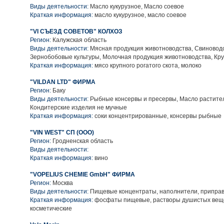
Виды деятельности:
Масло кукурузное, Масло соевое
Краткая информация:
масло кукурузное, масло соевое
"VI СЪЕЗД СОВЕТОВ" КОЛХОЗ
Регион:
Калужская область
Виды деятельности:
Мясная продукция животноводства, Свиноводс
Зернобобовые культуры, Молочная продукция животноводства, Кру
Краткая информация:
мясо крупного рогатого скота, молоко
"VILDAN LTD" ФИРМА
Регион:
Баку
Виды деятельности:
Рыбные консервы и пресервы, Масло растител
Кондитерские изделия не мучные
Краткая информация:
соки концентрированные, консервы рыбные
"VIN WEST" СП (ООО)
Регион:
Гродненская область
Виды деятельности:
Краткая информация:
вино
"VOPELIUS CHEMIE GmbH" ФИРМА
Регион:
Москва
Виды деятельности:
Пищевые концентраты, наполнители, приправ
Краткая информация:
фосфаты пищевые, растворы душистых вещ
косметические