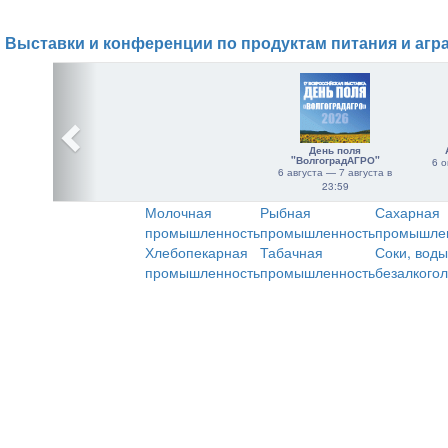
Выставки и конференции по продуктам питания и агр
День поля
"ВолгоградАГРО"
6 о
6 августа — 7 августа в
23:59
Молочная
Рыбная
Сахарная
промышленность
промышленность
промышле
Хлебопекарная
Табачная
Соки, воды
промышленность
промышленность
безалкого