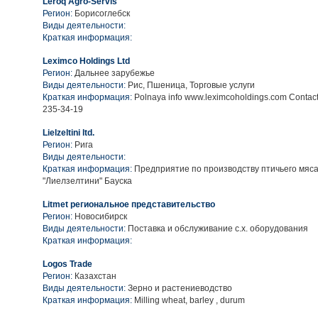
Leroq Agro-Servis
Регион:
Борисоглебск
Виды деятельности:
Краткая информация:
Leximco Holdings Ltd
Регион:
Дальнее зарубежье
Виды деятельности:
Рис, Пшеница, Торговые услуги
Краткая информация:
Polnaya info www.leximcoholdings.com Contact
235-34-19
Lielzeltini ltd.
Регион:
Рига
Виды деятельности:
Краткая информация:
Предприятие по производству птичьего мяс
"Лиелзелтини" Бауска
Litmet региональное представительство
Регион:
Новосибирск
Виды деятельности:
Поставка и обслуживание с.х. оборудования
Краткая информация:
Logos Trade
Регион:
Казахстан
Виды деятельности:
Зерно и растениеводство
Краткая информация:
Milling wheat, barley , durum