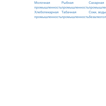
Молочная
Рыбная
Сахарная
промышленность
промышленность
промышле
Хлебопекарная
Табачная
Соки, воды
промышленность
промышленность
безалкого