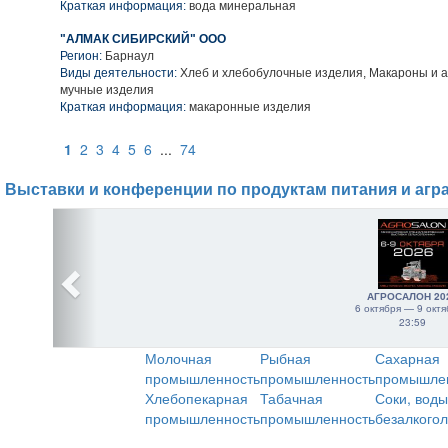
Краткая информация:
вода минеральная
"АЛМАК СИБИРСКИЙ" ООО
Регион:
Барнаул
Виды деятельности:
Хлеб и хлебобулочные изделия, Макароны и 
мучные изделия
Краткая информация:
макаронные изделия
1
2
3
4
5
6
...
74
Выставки и конференции по продуктам питания и агр
АГРОСАЛОН 20
6 октября — 9 октя
23:59
Молочная
Рыбная
Сахарная
промышленность
промышленность
промышле
Хлебопекарная
Табачная
Соки, воды
промышленность
промышленность
безалкого