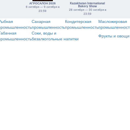
АГРОСАЛОН 2026
Kazakhstan International
Bakery Show
6 октября — 9 октября в
28 октября — 30 октября в
23:59
23:59
Рыбная
Сахарная
Кондитерская
Масложировая
промышленность
промышленность
промышленность
промышленност
Табачная
Соки, воды и
Фрукты и овощи
промышленность
безалкогольные напитки