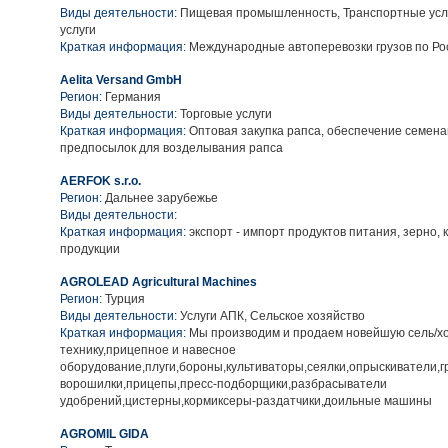
Виды деятельности:
Пищевая промышленность, Транспортные услу
услуги
Краткая информация:
Международные автоперевозки грузов по Ро
Aelita Versand GmbH
Регион:
Германия
Виды деятельности:
Торговые услуги
Краткая информация:
Оптовая закупка рапса, обеспечение семена
предпосылок для возделывания рапса
AERFOK s.r.o.
Регион:
Дальнее зарубежье
Виды деятельности:
Краткая информация:
экспорт - импорт продуктов питания, зерно,
продукции
AGROLEAD Agricultural Machines
Регион:
Турция
Виды деятельности:
Услуги АПК, Сельское хозяйство
Краткая информация:
Мы производим и продаем новейшую сель/х
технику,прицепное и навесное
оборудование,плуги,бороны,культиваторы,сеялки,опрыскиватели,г
ворошилки,прицепы,пресс-подборщики,разбрасыватели
удобрений,цистерны,кормиксеры-раздатчики,доильные машины
AGROMIL GIDA