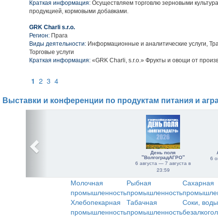
Краткая информация:
Осуществляем торговлю зерновыми культура
продукцией, кормовыми добавками.
GRK Charli s.r.o.
Регион:
Прага
Виды деятельности:
Информационные и аналитические услуги, Тра
Торговые услуги
Краткая информация:
«GRK Charli, s.r.o.» Фрукты и овощи от произ
1
2
3
4
Выставки и конференции по продуктам питания и агр
День поля
"ВолгоградАГРО"
6 о
6 августа — 7 августа в
23:59
Молочная
Рыбная
Сахарная
промышленность
промышленность
промышле
Хлебопекарная
Табачная
Соки, воды
промышленность
промышленность
безалкого