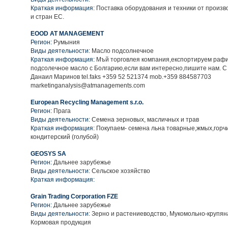
Краткая информация:
Поставка оборудования и техники от произ
и стран ЕС.
EOOD AT MANAGEMENT
Регион:
Румыния
Виды деятельности:
Масло подсолнечное
Краткая информация:
Мъй торговлея компания,експортируем раф
подсолечное масло с Болгарию,если вам интересно,пишите нам. С
Данаил Маринов tel.faks +359 52 521374 mob.+359 884587703
marketinganalysis@atmanagements.com
European Recycling Management s.r.o.
Регион:
Прага
Виды деятельности:
Семена зерновых, масличных и трав
Краткая информация:
Покупаем- семена льна товарные,жмых,горч
кондитерский (голубой)
GEOSYS SA
Регион:
Дальнее зарубежье
Виды деятельности:
Сельское хозяйство
Краткая информация:
Grain Trading Corporation FZE
Регион:
Дальнее зарубежье
Виды деятельности:
Зерно и растениеводство, Мукомольно-крупян
Кормовая продукция