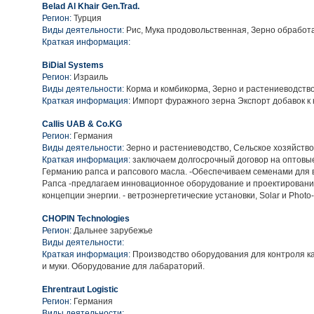
Belad Al Khair Gen.Trad.
Регион:
Турция
Виды деятельности:
Рис, Мука продовольственная, Зерно обработ
Краткая информация:
BiDial Systems
Регион:
Израиль
Виды деятельности:
Корма и комбикорма, Зерно и растениеводств
Краткая информация:
Импорт фуражного зерна Экспорт добавок к
Callis UAB & Co.KG
Регион:
Германия
Виды деятельности:
Зерно и растениеводство, Сельское хозяйство
Краткая информация:
заключаем долгосрочный договор на оптовые
Германию рапса и рапсового масла. -Обеспечиваем семенами для
Рапса -предлагаем инновационное оборудование и проектировани
концепции энергии. - ветроэнергетические установки, Solar и Photo-V
CHOPIN Technologies
Регион:
Дальнее зарубежье
Виды деятельности:
Краткая информация:
Производство оборудования для контроля к
и муки. Оборудование для лабараторий.
Ehrentraut Logistic
Регион:
Германия
Виды деятельности: