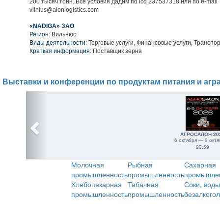
200 тысяч тонн. Все условия дадим по icq 237537318 или по е-mail
vilnius@alonlogistics.com
«NADIGA» ЗАО
Регион:
Вильнюс
Виды деятельности:
Торговые услуги, Финансовые услуги, Транспо
Краткая информация:
Поставщик зерна
Выставки и конференции по продуктам питания и агр
АГРОСАЛОН 20
6 октября — 9 октя
23:59
Молочная
Рыбная
Сахарная
промышленность
промышленность
промышле
Хлебопекарная
Табачная
Соки, воды
промышленность
промышленность
безалкого