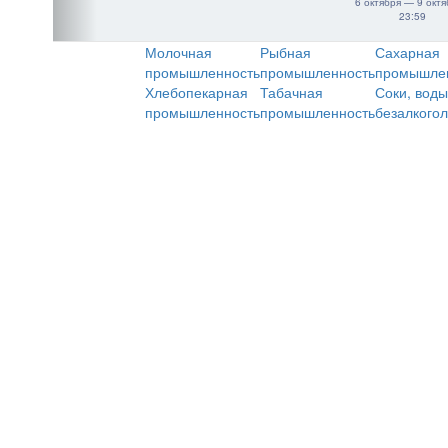
6 октября — 9 октя
23:59
Молочная
Рыбная
Сахарная
промышленность
промышленность
промышле
Хлебопекарная
Табачная
Соки, воды
промышленность
промышленность
безалкого