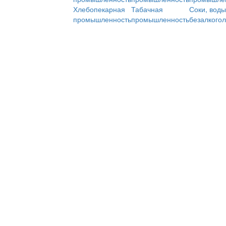
Хлебопекарная
Табачная
Соки, воды
промышленность
промышленность
безалкого