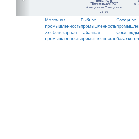
День поля
"ВолгоградАГРО"
6 о
6 августа — 7 августа в
23:59
Молочная
Рыбная
Сахарная
промышленность
промышленность
промышле
Хлебопекарная
Табачная
Соки, воды
промышленность
промышленность
безалкого