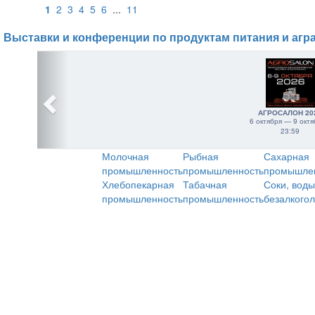
1
2
3
4
5
6
...
11
Выставки и конференции по продуктам питания и агр
АГРОСАЛОН 20
6 октября — 9 октя
23:59
Молочная
Рыбная
Сахарная
промышленность
промышленность
промышле
Хлебопекарная
Табачная
Соки, воды
промышленность
промышленность
безалкого