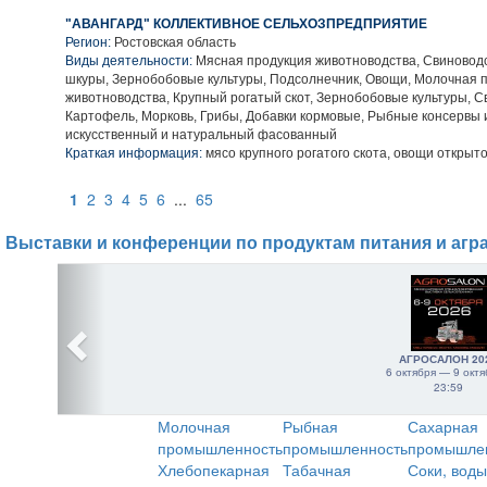
"АВАНГАРД" КОЛЛЕКТИВНОЕ СЕЛЬХОЗПРЕДПРИЯТИЕ
Регион:
Ростовская область
Виды деятельности:
Мясная продукция животноводства, Свиноводс
шкуры, Зернобобовые культуры, Подсолнечник, Овощи, Молочная 
животноводства, Крупный рогатый скот, Зернобобовые культуры, С
Картофель, Морковь, Грибы, Добавки кормовые, Рыбные консервы 
искусственный и натуральный фасованный
Краткая информация:
мясо крупного рогатого скота, овощи открыто
1
2
3
4
5
6
...
65
Выставки и конференции по продуктам питания и агр
АГРОСАЛОН 20
6 октября — 9 октя
23:59
Молочная
Рыбная
Сахарная
промышленность
промышленность
промышле
Хлебопекарная
Табачная
Соки, воды