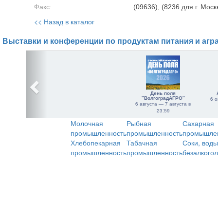
Факс:
(09636), (8236 для г. Моск
<< Назад в каталог
Выставки и конференции по продуктам питания и агр
День поля
"ВолгоградАГРО"
6 о
6 августа — 7 августа в
23:59
Молочная
Рыбная
Сахарная
промышленность
промышленность
промышле
Хлебопекарная
Табачная
Соки, воды
промышленность
промышленность
безалкого