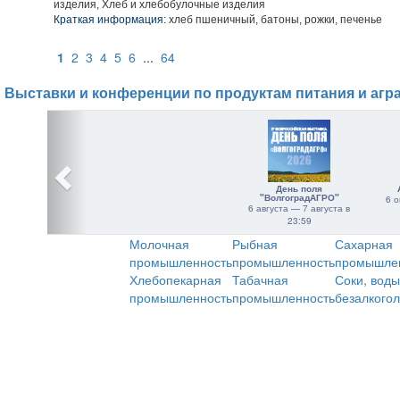
изделия, Хлеб и хлебобулочные изделия
Краткая информация:
хлеб пшеничный, батоны, рожки, печенье
1
2
3
4
5
6
...
64
Выставки и конференции по продуктам питания и агр
День поля
"ВолгоградАГРО"
6 о
6 августа — 7 августа в
23:59
Молочная
Рыбная
Сахарная
промышленность
промышленность
промышле
Хлебопекарная
Табачная
Соки, воды
промышленность
промышленность
безалкого