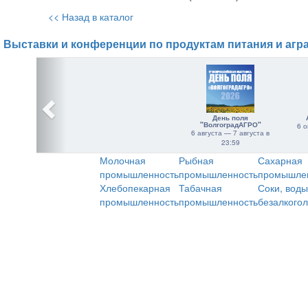
<< Назад в каталог
Выставки и конференции по продуктам питания и агр
День поля
"ВолгоградАГРО"
6 о
6 августа — 7 августа в
23:59
Молочная
Рыбная
Сахарная
промышленность
промышленность
промышле
Хлебопекарная
Табачная
Соки, воды
промышленность
промышленность
безалкого