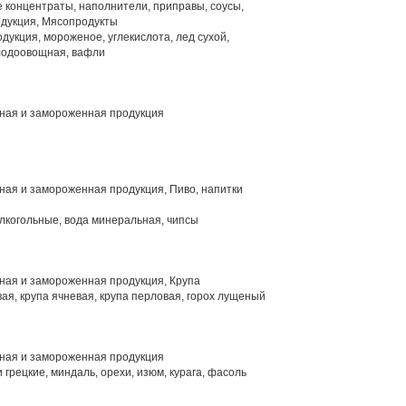
концентраты, наполнители, приправы, соусы,
дукция, Мясопродукты
дукция, мороженое, углекислота, лед сухой,
лодоовощная, вафли
ая и замороженная продукция
ая и замороженная продукция, Пиво, напитки
лкогольные, вода минеральная, чипсы
ая и замороженная продукция, Крупа
ая, крупа ячневая, крупа перловая, горох лущеный
ая и замороженная продукция
 грецкие, миндаль, орехи, изюм, курага, фасоль