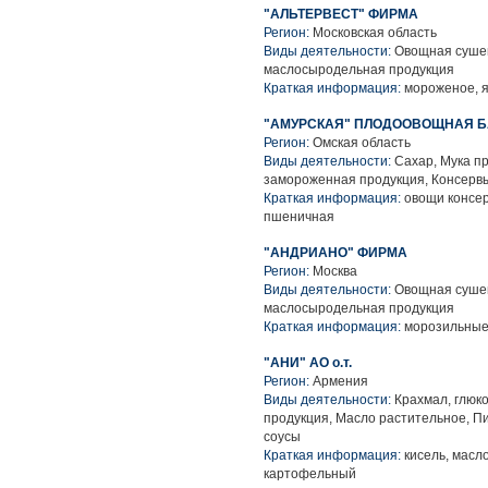
"АЛЬТЕРВЕСТ" ФИРМА
Регион:
Московская область
Виды деятельности:
Овощная сушен
маслосыродельная продукция
Краткая информация:
мороженое, 
"АМУРСКАЯ" ПЛОДООВОЩНАЯ БА
Регион:
Омская область
Виды деятельности:
Сахар, Мука п
замороженная продукция, Консер
Краткая информация:
овощи консер
пшеничная
"АНДРИАНО" ФИРМА
Регион:
Москва
Виды деятельности:
Овощная сушен
маслосыродельная продукция
Краткая информация:
морозильные 
"АНИ" АО о.т.
Регион:
Армения
Виды деятельности:
Крахмал, глюк
продукция, Масло растительное, П
соусы
Краткая информация:
кисель, масл
картофельный