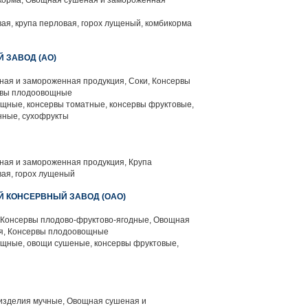
корма, Овощная сушеная и замороженная
вая, крупа перловая, горох лущеный, комбикорма
 ЗАВОД (АО)
ая и замороженная продукция, Соки, Консервы
рвы плодоовощные
щные, консервы томатные, консервы фруктовые,
нные, сухофрукты
ая и замороженная продукция, Крупа
вая, горох лущеный
Й КОНСЕРВНЫЙ ЗАВОД (ОАО)
 Консервы плодово-фруктово-ягодные, Овощная
я, Консервы плодоовощные
щные, овощи сушеные, консервы фруктовые,
изделия мучные, Овощная сушеная и