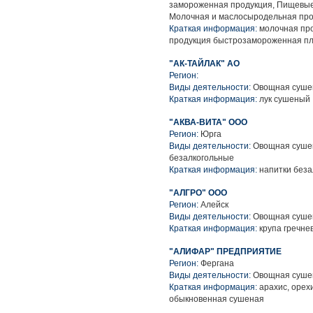
замороженная продукция, Пищевые 
Молочная и маслосыродельная про
Краткая информация:
молочная про
продукция быстрозамороженная п
"АК-ТАЙЛАК" АО
Регион:
Виды деятельности:
Овощная сушен
Краткая информация:
лук сушеный
"АКВА-ВИТА" ООО
Регион:
Юрга
Виды деятельности:
Овощная сушен
безалкогольные
Краткая информация:
напитки беза
"АЛГРО" ООО
Регион:
Алейск
Виды деятельности:
Овощная сушен
Краткая информация:
крупа гречнев
"АЛИФАР" ПРЕДПРИЯТИЕ
Регион:
Фергана
Виды деятельности:
Овощная сушен
Краткая информация:
арахис, орехи
обыкновенная сушеная