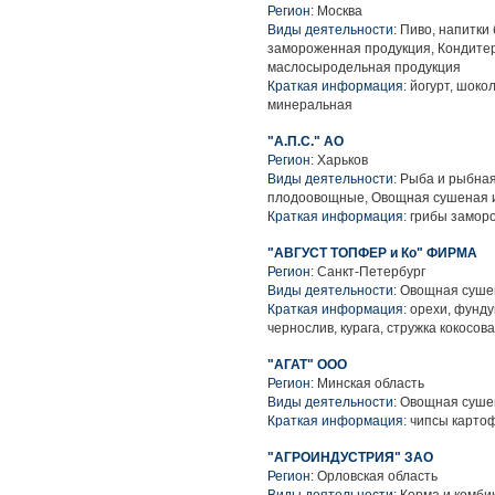
Регион:
Москва
Виды деятельности:
Пиво, напитки
замороженная продукция, Кондитер
маслосыродельная продукция
Краткая информация:
йогурт, шокол
минеральная
"А.П.С." АО
Регион:
Харьков
Виды деятельности:
Рыба и рыбная
плодоовощные, Овощная сушеная 
Краткая информация:
грибы заморо
"АВГУСТ ТОПФЕР и Ко" ФИРМА
Регион:
Санкт-Петербург
Виды деятельности:
Овощная сушен
Краткая информация:
орехи, фунду
чернослив, курага, стружка кокосов
"АГАТ" ООО
Регион:
Минская область
Виды деятельности:
Овощная сушен
Краткая информация:
чипсы карто
"АГРОИНДУСТРИЯ" ЗАО
Регион:
Орловская область