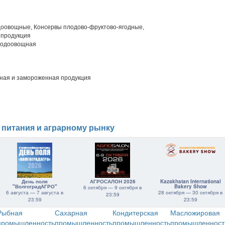
оовощные, Консервы плодово-фруктово-ягодные,
 продукция
лодоовощная
ая и замороженная продукция
 питания и аграрному рынку
День поля
АГРОСАЛОН 2026
Kazakhstan International
"ВолгоградАГРО"
Bakery Show
6 октября — 9 октября в
6 августа — 7 августа в
28 октября — 30 октября в
23:59
23:59
23:59
Рыбная
Сахарная
Кондитерская
Масложировая
промышленность
промышленность
промышленность
промышленност