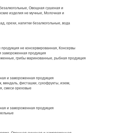
 безалкогольные, Овощная сушеная и
ские изделия не мучные, Молочная и
ад, орехи, напитки безалкогольные, вода
 продукция не консервированная, Консервы
и замороженная продукция
женные, грибы маринованные, рыбная продукция
ая и замороженная продукция
к, миндаль, фисташки, сухофрукты, изюм,
ая, смеси ореховые
ая и замороженная продукция
фельные