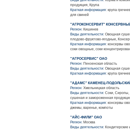
Виды деятельности:
Корма и комби
продукция, Крупа
Краткая информация:
крупа гречне
для свиней
"АГРОКОНСЕРВИТ" КОНСЕРВНЫЙ
Регион:
Кишинев
Виды деятельности:
Овощная сушен
плодово-фруктово-ягодные, Консе
Краткая информация:
консервы ово
соки овощные, соки концентрирова
"АГРОСЕРВИС" ОАО
Регион:
Пензенская область
Виды деятельности:
Овощная сушен
Краткая информация:
крупа гречне
"АДАМС" КАМЕНЕЦ-ПОДОЛЬСКИ
Регион:
Хмельницкая область
Виды деятельности:
Соки, Сиропы,
сушеная и замороженная продукци
Краткая информация:
консервы ово
джемы, варенье, компоты
"АЙС-ФИЛИ" ОАО
Регион:
Москва
Виды деятельности:
Кондитерские 