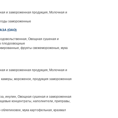
ая и замороженная продукция, Молочная и
ягоды замороженные
ЗА (ОАО)
родовольственная, Овощная сушеная и
вы плодоовощные
вированные, фрукты свежемороженые, мука
ая и замороженная продукция, Молочная и
камеры, мороженое, продукция замороженная
оза, инулин, Овощная сушеная и замороженная
ищевые концентраты, наполнители, приправы,
о облепиховое, мука картофельная, крахмал