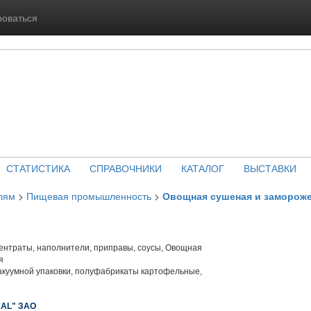
роваться
СТАТИСТИКА
СПРАВОЧНИКИ
КАТАЛОГ
ВЫСТАВКИ
лям
>
Пищевая промышленность
>
Овощная сушеная и замороже
нтраты, наполнители, приправы, соусы, Овощная
я
акуумной упаковки, полуфабрикаты картофельные,
AL" ЗАО