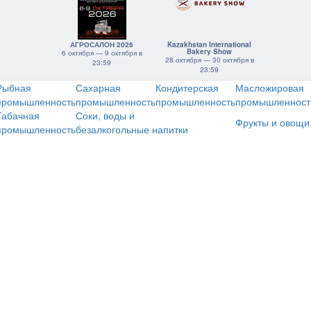
АГРОСАЛОН 2026
Kazakhstan International
Bakery Show
6 октября — 9 октября в
28 октября — 30 октября в
23:59
23:59
Рыбная
Сахарная
Кондитерская
Масложировая
промышленность
промышленность
промышленность
промышленност
Табачная
Соки, воды и
Фрукты и овощи
промышленность
безалкогольные напитки