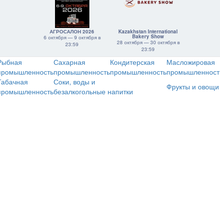
АГРОСАЛОН 2026
Kazakhstan International
Bakery Show
6 октября — 9 октября в
28 октября — 30 октября в
23:59
23:59
Рыбная
Сахарная
Кондитерская
Масложировая
промышленность
промышленность
промышленность
промышленност
Табачная
Соки, воды и
Фрукты и овощи
промышленность
безалкогольные напитки