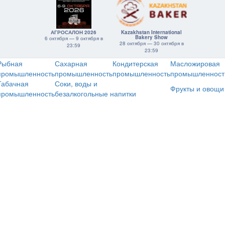
АГРОСАЛОН 2026
Kazakhstan International
Bakery Show
6 октября — 9 октября в
28 октября — 30 октября в
23:59
23:59
Рыбная
Сахарная
Кондитерская
Масложировая
промышленность
промышленность
промышленность
промышленност
Табачная
Соки, воды и
Фрукты и овощи
промышленность
безалкогольные напитки