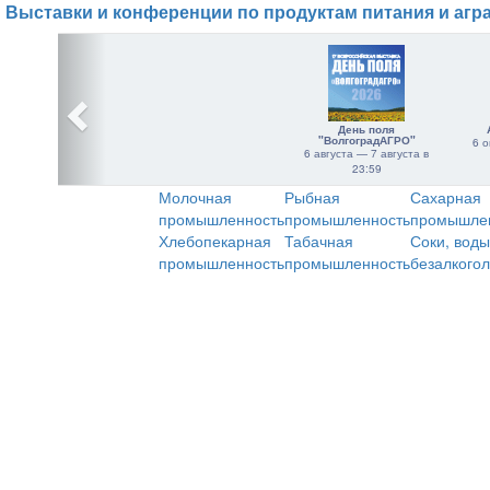
Выставки и конференции по продуктам питания и агр
День поля
"ВолгоградАГРО"
6 о
6 августа — 7 августа в
23:59
Молочная
Рыбная
Сахарная
промышленность
промышленность
промышле
Хлебопекарная
Табачная
Соки, воды
промышленность
промышленность
безалкого