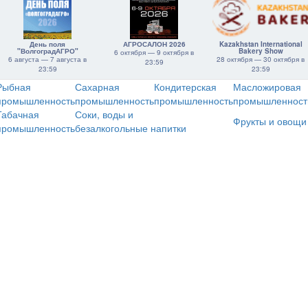
День поля
АГРОСАЛОН 2026
Kazakhstan International
"ВолгоградАГРО"
Bakery Show
6 октября — 9 октября в
6 августа — 7 августа в
28 октября — 30 октября в
23:59
23:59
23:59
Рыбная
Сахарная
Кондитерская
Масложировая
промышленность
промышленность
промышленность
промышленност
Табачная
Соки, воды и
Фрукты и овощи
промышленность
безалкогольные напитки