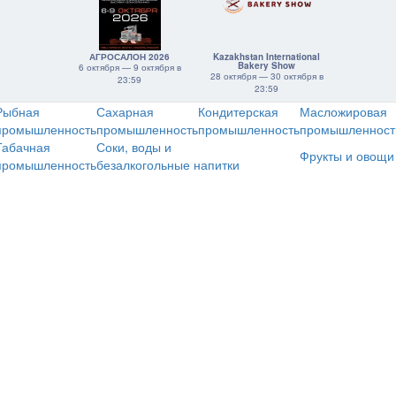
АГРОСАЛОН 2026
Kazakhstan International
Bakery Show
6 октября — 9 октября в
28 октября — 30 октября в
23:59
23:59
Рыбная
Сахарная
Кондитерская
Масложировая
промышленность
промышленность
промышленность
промышленност
Табачная
Соки, воды и
Фрукты и овощи
промышленность
безалкогольные напитки