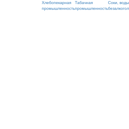
Хлебопекарная
Табачная
Соки, воды
промышленность
промышленность
безалкого