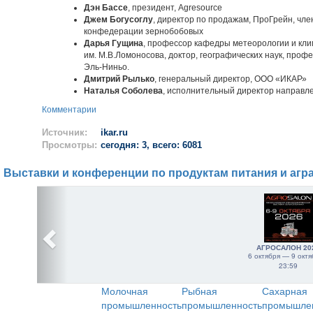
Дэн Бассе
, президент, Agresource
Джем Богусоглу
, директор по продажам, ПроГрейн, чл
конфедерации зернобобовых
Дарья Гущина
, профессор кафедры метеорологии и кли
им. М.В.Ломоносова, доктор, географических наук, проф
Эль-Ниньо.
Дмитрий Рылько
, генеральный директор, ООО «ИКАР»
Наталья Соболева
, исполнительный директор направл
Комментарии
Источник:
ikar.ru
Просмотры:
сегодня: 3, всего: 6081
Выставки и конференции по продуктам питания и агр
АГРОСАЛОН 20
6 октября — 9 октя
23:59
Молочная
Рыбная
Сахарная
промышленность
промышленность
промышле