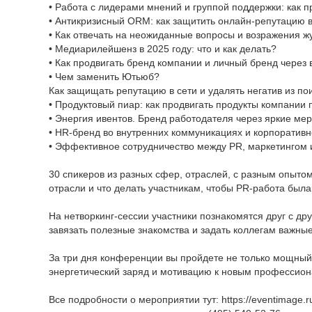
• Работа с лидерами мнений и группой поддержки: как 
• Антикризисный ORM: как защитить онлайн-репутацию в
• Как отвечать на неожиданные вопросы и возражения ж
• Медиарилейшенз в 2025 году: что и как делать?
• Как продвигать бренд компании и личный бренд через 
• Чем заменить Ютьюб?
Как защищать репутацию в сети и удалять негатив из по
• Продуктовый пиар: как продвигать продукты компании
• Энергия ивентов. Бренд работодателя через яркие ме
• HR-бренд во внутренних коммуникациях и корпоративн
• Эффективное сотрудничество между PR, маркетингом 
30 спикеров из разных сфер, отраслей, с разным опытом 
отрасли и что делать участникам, чтобы PR-работа был
На нетворкинг-сессии участники познакомятся друг с др
завязать полезные знакомства и задать коллегам важны
За три дня конференции вы пройдете не только мощный 
энергетический заряд и мотивацию к новым профессио
Все подробности о мероприятии тут: https://eventimage.ru/k