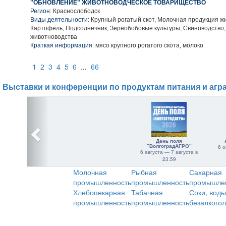
"ОБНОВЛЕНИЕ" ЖИВОТНОВОДЧЕСКОЕ ТОВАРИЩЕСТВО
Регион:
Краснослободск
Виды деятельности:
Крупный рогатый скот, Молочная продукция ж
Картофель, Подсолнечник, Зернобобовые культуры, Свиноводство
животноводства
Краткая информация:
мясо крупного рогатого скота, молоко
1
2
3
4
5
6
...
66
Выставки и конференции по продуктам питания и агр
День поля
"ВолгоградАГРО"
6 о
6 августа — 7 августа в
23:59
Молочная
Рыбная
Сахарная
промышленность
промышленность
промышле
Хлебопекарная
Табачная
Соки, воды
промышленность
промышленность
безалкого