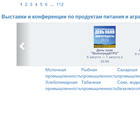
1
2
3
4
5
6
...
112
Выставки и конференции по продуктам питания и агр
День поля
"ВолгоградАГРО"
6 о
6 августа — 7 августа в
23:59
Молочная
Рыбная
Сахарная
промышленность
промышленность
промышле
Хлебопекарная
Табачная
Соки, воды
промышленность
промышленность
безалкого