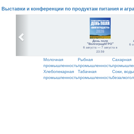
Выставки и конференции по продуктам питания и агр
День поля
"ВолгоградАГРО"
6 о
6 августа — 7 августа в
23:59
Молочная
Рыбная
Сахарная
промышленность
промышленность
промышле
Хлебопекарная
Табачная
Соки, воды
промышленность
промышленность
безалкого