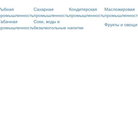
Рыбная
Сахарная
Кондитерская
Масложировая
промышленность
промышленность
промышленность
промышленност
Табачная
Соки, воды и
Фрукты и овощи
промышленность
безалкогольные напитки