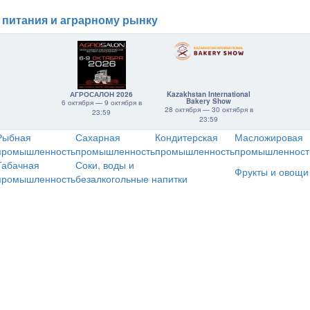
 питания и аграрному рынку
АГРОСАЛОН 2026
Kazakhstan International
Bakery Show
6 октября — 9 октября в
28 октября — 30 октября в
23:59
23:59
Рыбная
Сахарная
Кондитерская
Масложировая
промышленность
промышленность
промышленность
промышленност
Табачная
Соки, воды и
Фрукты и овощи
промышленность
безалкогольные напитки