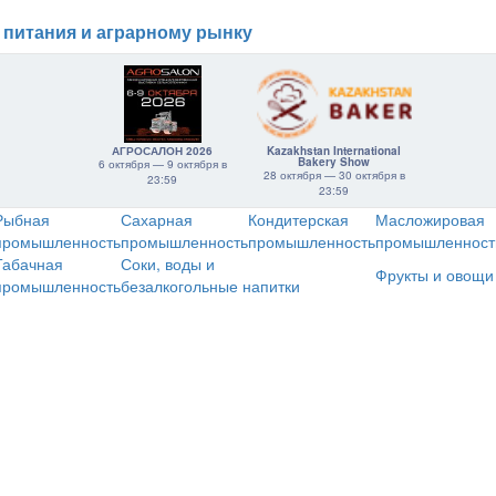
 питания и аграрному рынку
АГРОСАЛОН 2026
Kazakhstan International
Bakery Show
6 октября — 9 октября в
28 октября — 30 октября в
23:59
23:59
Рыбная
Сахарная
Кондитерская
Масложировая
промышленность
промышленность
промышленность
промышленност
Табачная
Соки, воды и
Фрукты и овощи
промышленность
безалкогольные напитки