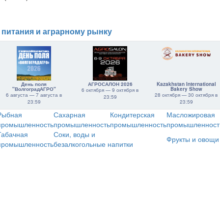
 питания и аграрному рынку
День поля
АГРОСАЛОН 2026
Kazakhstan International
"ВолгоградАГРО"
Bakery Show
6 октября — 9 октября в
6 августа — 7 августа в
28 октября — 30 октября в
23:59
23:59
23:59
Рыбная
Сахарная
Кондитерская
Масложировая
промышленность
промышленность
промышленность
промышленност
Табачная
Соки, воды и
Фрукты и овощи
промышленность
безалкогольные напитки