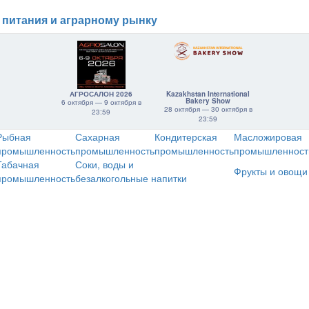
 питания и аграрному рынку
АГРОСАЛОН 2026
Kazakhstan International
Bakery Show
6 октября — 9 октября в
28 октября — 30 октября в
23:59
23:59
Рыбная
Сахарная
Кондитерская
Масложировая
промышленность
промышленность
промышленность
промышленност
Табачная
Соки, воды и
Фрукты и овощи
промышленность
безалкогольные напитки