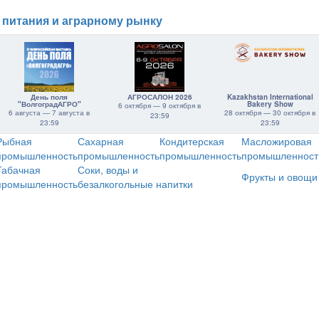
 питания и аграрному рынку
День поля
АГРОСАЛОН 2026
Kazakhstan International
"ВолгоградАГРО"
Bakery Show
6 октября — 9 октября в
6 августа — 7 августа в
28 октября — 30 октября в
23:59
23:59
23:59
Рыбная
Сахарная
Кондитерская
Масложировая
промышленность
промышленность
промышленность
промышленност
Табачная
Соки, воды и
Фрукты и овощи
промышленность
безалкогольные напитки