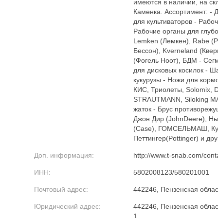
имеются в наличии, на ск
Каменка. Ассортимент: - 
для культиваторов - Рабо
Рабочие органы для глуб
Lemken (Лемкен), Rabe (Р
Бессон), Kverneland (Квер
(Фогель Ноот), БДМ - Сег
для дисковых косилок - 
кукурузы - Ножи для корм
КИС, Триолеты, Solomix, De
STRAUTMANN, Siloking MA
жаток - Брус противорежу
Джон Дир (JohnDeere), Нь
(Case), ГОМСЕЛЬМАШ, К
Петтингер(Pottinger) и дру
Доп. информация:
http://www.t-snab.com/cont
ИНН:
5802008123/580201001
Почтовый адрес:
442246, Пензенская област
Юридический адрес:
442246, Пензенская облас
1