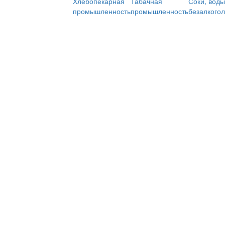
Хлебопекарная
Табачная
Соки, воды
промышленность
промышленность
безалкого