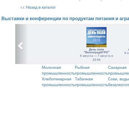
<< Назад в каталог
Выставки и конференции по продуктам питания и агр
День поля
"ВолгоградАГРО"
6 о
6 августа — 7 августа в
23:59
Молочная
Рыбная
Сахарная
промышленность
промышленность
промышле
Хлебопекарная
Табачная
Соки, воды
промышленность
промышленность
безалкого