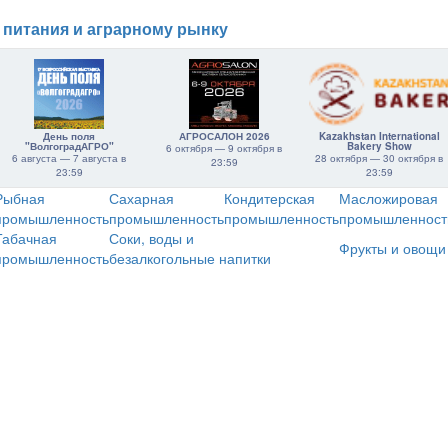
 питания и аграрному рынку
День поля
АГРОСАЛОН 2026
Kazakhstan International
"ВолгоградАГРО"
Bakery Show
6 октября — 9 октября в
6 августа — 7 августа в
28 октября — 30 октября в
23:59
23:59
23:59
Рыбная
Сахарная
Кондитерская
Масложировая
промышленность
промышленность
промышленность
промышленност
Табачная
Соки, воды и
Фрукты и овощи
промышленность
безалкогольные напитки