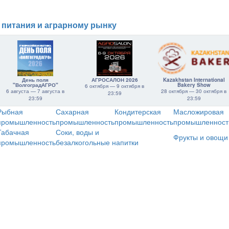
 питания и аграрному рынку
День поля
АГРОСАЛОН 2026
Kazakhstan International
"ВолгоградАГРО"
Bakery Show
6 октября — 9 октября в
6 августа — 7 августа в
28 октября — 30 октября в
23:59
23:59
23:59
Рыбная
Сахарная
Кондитерская
Масложировая
промышленность
промышленность
промышленность
промышленност
Табачная
Соки, воды и
Фрукты и овощи
промышленность
безалкогольные напитки