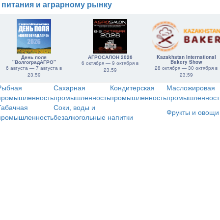
 питания и аграрному рынку
День поля
АГРОСАЛОН 2026
Kazakhstan International
"ВолгоградАГРО"
Bakery Show
6 октября — 9 октября в
6 августа — 7 августа в
28 октября — 30 октября в
23:59
23:59
23:59
Рыбная
Сахарная
Кондитерская
Масложировая
промышленность
промышленность
промышленность
промышленност
Табачная
Соки, воды и
Фрукты и овощи
промышленность
безалкогольные напитки