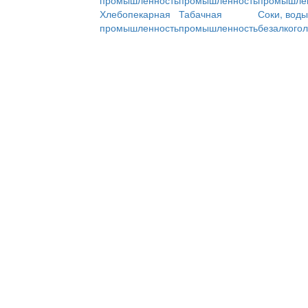
промышленность
промышленность
промышле
Хлебопекарная
Табачная
Соки, воды
промышленность
промышленность
безалкого