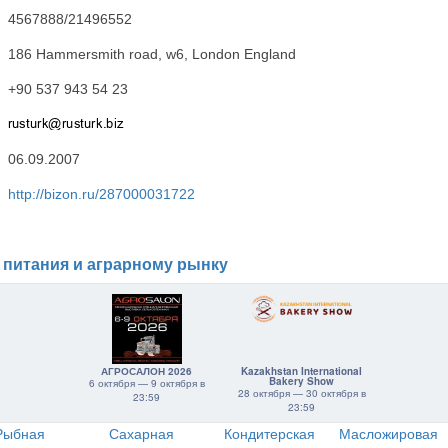
4567888/21496552
186 Hammersmith road, w6, London England
+90 537 943 54 23
06.09.2007
http://bizon.ru/287000031722
 питания и аграрному рынку
АГРОСАЛОН 2026
Kazakhstan International
Bakery Show
6 октября — 9 октября в
28 октября — 30 октября в
23:59
23:59
Рыбная
Сахарная
Кондитерская
Масложировая