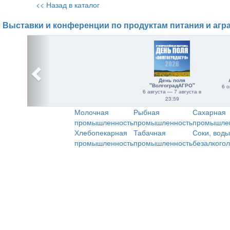
<< Назад в каталог
Выставки и конференции по продуктам питания и агр
День поля
"ВолгоградАГРО"
6 о
6 августа — 7 августа в
23:59
Молочная
Рыбная
Сахарная
промышленность
промышленность
промышле
Хлебопекарная
Табачная
Соки, воды
промышленность
промышленность
безалкого