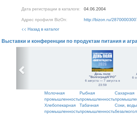
Дата регистрации в каталоге:
04.06.2004
Адрес профиля BizOn:
http://bizon.ru/2870000300
<< Назад в каталог
Выставки и конференции по продуктам питания и агр
День поля
"ВолгоградАГРО"
6 о
6 августа — 7 августа в
23:59
Молочная
Рыбная
Сахарная
промышленность
промышленность
промышле
Хлебопекарная
Табачная
Соки, воды
промышленность
промышленность
безалкого