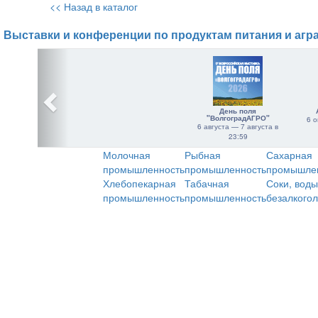
<< Назад в каталог
Выставки и конференции по продуктам питания и агр
День поля
"ВолгоградАГРО"
6 о
6 августа — 7 августа в
23:59
Молочная
Рыбная
Сахарная
промышленность
промышленность
промышле
Хлебопекарная
Табачная
Соки, воды
промышленность
промышленность
безалкого