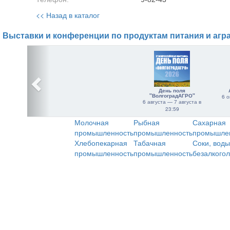
<< Назад в каталог
Выставки и конференции по продуктам питания и агр
День поля
"ВолгоградАГРО"
6 о
6 августа — 7 августа в
23:59
Молочная
Рыбная
Сахарная
промышленность
промышленность
промышле
Хлебопекарная
Табачная
Соки, воды
промышленность
промышленность
безалкого