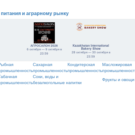
 питания и аграрному рынку
АГРОСАЛОН 2026
Kazakhstan International
Bakery Show
6 октября — 9 октября в
28 октября — 30 октября в
23:59
23:59
Рыбная
Сахарная
Кондитерская
Масложировая
промышленность
промышленность
промышленность
промышленност
Табачная
Соки, воды и
Фрукты и овощи
промышленность
безалкогольные напитки