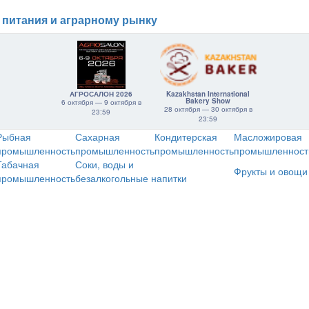
 питания и аграрному рынку
АГРОСАЛОН 2026
Kazakhstan International
Bakery Show
6 октября — 9 октября в
28 октября — 30 октября в
23:59
23:59
Рыбная
Сахарная
Кондитерская
Масложировая
промышленность
промышленность
промышленность
промышленност
Табачная
Соки, воды и
Фрукты и овощи
промышленность
безалкогольные напитки