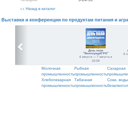
<< Назад в каталог
Выставки и конференции по продуктам питания и агр
День поля
"ВолгоградАГРО"
6 о
6 августа — 7 августа в
23:59
Молочная
Рыбная
Сахарная
промышленность
промышленность
промышле
Хлебопекарная
Табачная
Соки, воды
промышленность
промышленность
безалкого