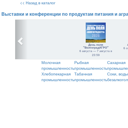
<< Назад в каталог
Выставки и конференции по продуктам питания и агр
День поля
"ВолгоградАГРО"
6 о
6 августа — 7 августа в
23:59
Молочная
Рыбная
Сахарная
промышленность
промышленность
промышле
Хлебопекарная
Табачная
Соки, воды
промышленность
промышленность
безалкого